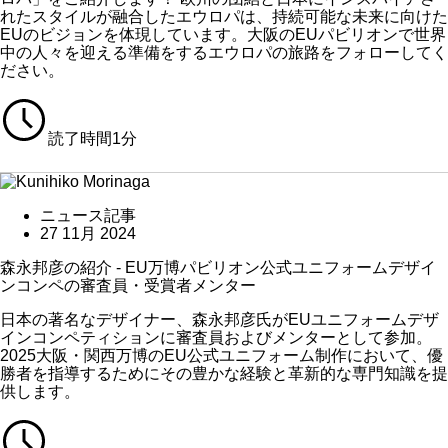
れたスタイルが融合したエウロパは、持続可能な未来に向けた
EUのビジョンを体現しています。大阪のEUパビリオンで世界
中の人々を迎える準備をするエウロパの旅路をフォローしてく
ださい。​
読了時間1分
ニュース記事
27 11月 2024
​​森永邦彦​​の紹介​ - EU​万博パビリオン公式​​ユニフォームデザイ
ンコンペ​​の審査員・​​受賞​​者​​メンター​
日本の著名なデザイナー、森永邦彦氏がEUユニフォームデザ
インコンペティションに審査員およびメンターとして参加。
2025大阪・関西万博のEU公式ユニフォーム制作において、優
勝者を指導するためにその豊かな経験と革新的な専門知識を提
供します。